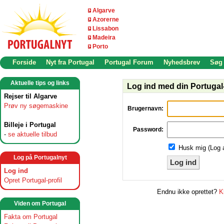
Algarve
Azorerne
Lissabon
Madeira
Porto
Forside
Nyt fra Portugal
Portugal Forum
Nyhedsbrev
Søg
Aktuelle tips og links
Log ind med din Portugal-
Rejser til Algarve
Prøv ny søgemaskine
Brugernavn:
Billeje i Portugal
Password:
-
se aktuelle tilbud
Husk mig (Log 
Log på Portugalnyt
Log ind
Log ind
Opret Portugal-profil
Endnu ikke oprettet?
K
Viden om Portugal
Fakta om Portugal