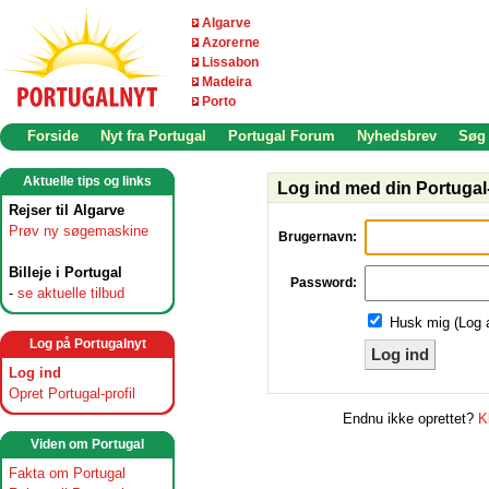
Algarve
Azorerne
Lissabon
Madeira
Porto
Forside
Nyt fra Portugal
Portugal Forum
Nyhedsbrev
Søg
Aktuelle tips og links
Log ind med din Portugal-
Rejser til Algarve
Prøv ny søgemaskine
Brugernavn:
Billeje i Portugal
Password:
-
se aktuelle tilbud
Husk mig (Log 
Log på Portugalnyt
Log ind
Log ind
Opret Portugal-profil
Endnu ikke oprettet?
K
Viden om Portugal
Fakta om Portugal