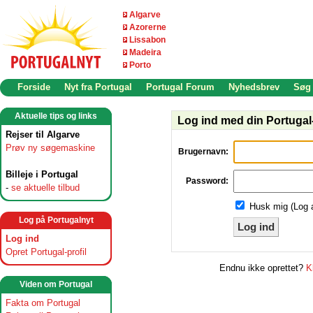
Algarve
Azorerne
Lissabon
Madeira
Porto
Forside
Nyt fra Portugal
Portugal Forum
Nyhedsbrev
Søg
Aktuelle tips og links
Log ind med din Portugal-
Rejser til Algarve
Prøv ny søgemaskine
Brugernavn:
Billeje i Portugal
Password:
-
se aktuelle tilbud
Husk mig (Log 
Log på Portugalnyt
Log ind
Log ind
Opret Portugal-profil
Endnu ikke oprettet?
K
Viden om Portugal
Fakta om Portugal