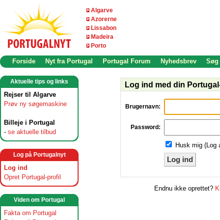
Algarve
Azorerne
Lissabon
Madeira
Porto
Forside
Nyt fra Portugal
Portugal Forum
Nyhedsbrev
Søg
Aktuelle tips og links
Log ind med din Portugal-
Rejser til Algarve
Prøv ny søgemaskine
Brugernavn:
Billeje i Portugal
Password:
-
se aktuelle tilbud
Husk mig (Log 
Log på Portugalnyt
Log ind
Log ind
Opret Portugal-profil
Endnu ikke oprettet?
K
Viden om Portugal
Fakta om Portugal