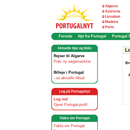
Algarve
Azorerne
Lissabon
Madeira
Porto
Forside
Nyt fra Portugal
Portugal
Aktuelle tips og links
Lo
Rejser til Algarve
Prøv ny søgemaskine
Br
Billeje i Portugal
-
se aktuelle tilbud
Log på Portugalnyt
Log ind
Opret Portugal-profil
Viden om Portugal
Fakta om Portugal