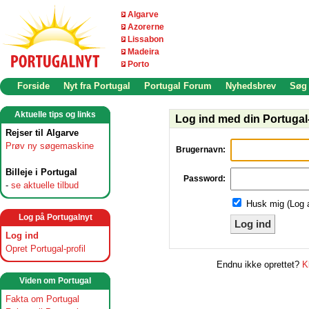
Algarve
Azorerne
Lissabon
Madeira
Porto
Forside
Nyt fra Portugal
Portugal Forum
Nyhedsbrev
Søg
Aktuelle tips og links
Log ind med din Portugal-
Rejser til Algarve
Prøv ny søgemaskine
Brugernavn:
Billeje i Portugal
Password:
-
se aktuelle tilbud
Husk mig (Log 
Log på Portugalnyt
Log ind
Log ind
Opret Portugal-profil
Endnu ikke oprettet?
K
Viden om Portugal
Fakta om Portugal