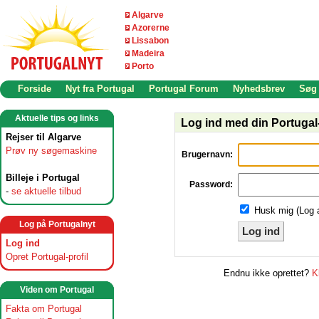
Algarve
Azorerne
Lissabon
Madeira
Porto
Forside
Nyt fra Portugal
Portugal Forum
Nyhedsbrev
Søg
Aktuelle tips og links
Log ind med din Portugal-
Rejser til Algarve
Prøv ny søgemaskine
Brugernavn:
Billeje i Portugal
Password:
-
se aktuelle tilbud
Husk mig (Log 
Log på Portugalnyt
Log ind
Log ind
Opret Portugal-profil
Endnu ikke oprettet?
K
Viden om Portugal
Fakta om Portugal