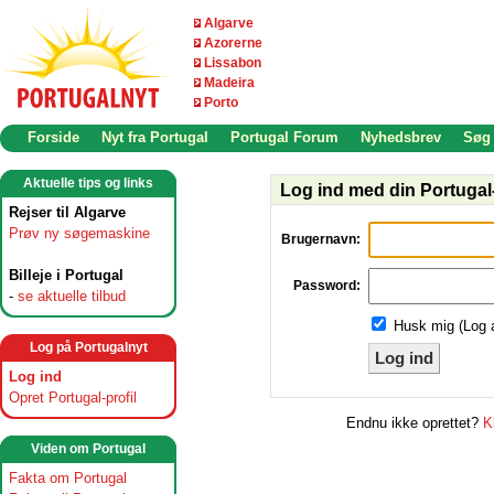
Algarve
Azorerne
Lissabon
Madeira
Porto
Forside
Nyt fra Portugal
Portugal Forum
Nyhedsbrev
Søg
Aktuelle tips og links
Log ind med din Portugal-
Rejser til Algarve
Prøv ny søgemaskine
Brugernavn:
Billeje i Portugal
Password:
-
se aktuelle tilbud
Husk mig (Log 
Log på Portugalnyt
Log ind
Log ind
Opret Portugal-profil
Endnu ikke oprettet?
K
Viden om Portugal
Fakta om Portugal