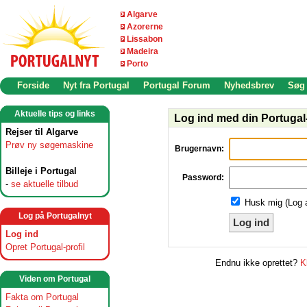
Algarve
Azorerne
Lissabon
Madeira
Porto
Forside
Nyt fra Portugal
Portugal Forum
Nyhedsbrev
Søg
Aktuelle tips og links
Log ind med din Portugal-
Rejser til Algarve
Prøv ny søgemaskine
Brugernavn:
Billeje i Portugal
Password:
-
se aktuelle tilbud
Husk mig (Log 
Log på Portugalnyt
Log ind
Log ind
Opret Portugal-profil
Endnu ikke oprettet?
K
Viden om Portugal
Fakta om Portugal