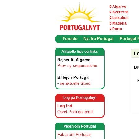
Algarve
Azorerne
Lissabon
Madeira
Porto
Forside
Nyt fra Portugal
Portugal
Aktuelle tips og links
Lo
Rejser til Algarve
Prøv ny søgemaskine
Br
Billeje i Portugal
-
se aktuelle tilbud
Log på Portugalnyt
Log ind
Opret Portugal-profil
Viden om Portugal
Fakta om Portugal