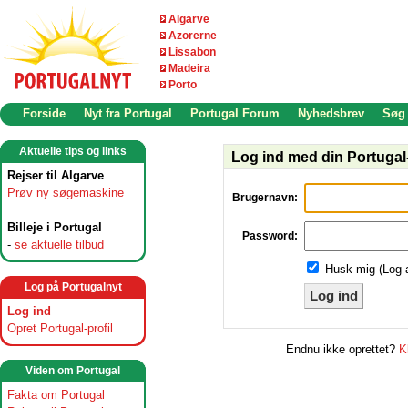
Algarve
Azorerne
Lissabon
Madeira
Porto
Forside
Nyt fra Portugal
Portugal Forum
Nyhedsbrev
Søg
Aktuelle tips og links
Log ind med din Portugal-
Rejser til Algarve
Prøv ny søgemaskine
Brugernavn:
Billeje i Portugal
Password:
-
se aktuelle tilbud
Husk mig (Log 
Log på Portugalnyt
Log ind
Log ind
Opret Portugal-profil
Endnu ikke oprettet?
K
Viden om Portugal
Fakta om Portugal