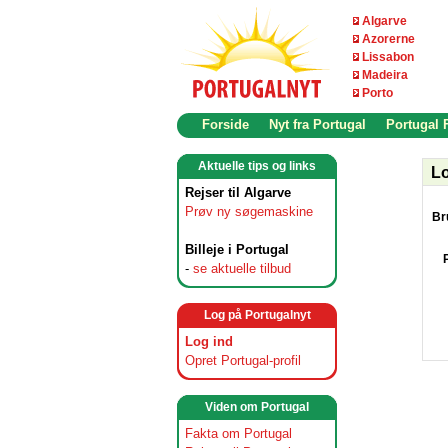
Algarve
Azorerne
Lissabon
Madeira
Porto
Forside
Nyt fra Portugal
Portugal
Aktuelle tips og links
Lo
Rejser til Algarve
Prøv ny søgemaskine
Br
Billeje i Portugal
-
se aktuelle tilbud
Log på Portugalnyt
Log ind
Opret Portugal-profil
Viden om Portugal
Fakta om Portugal