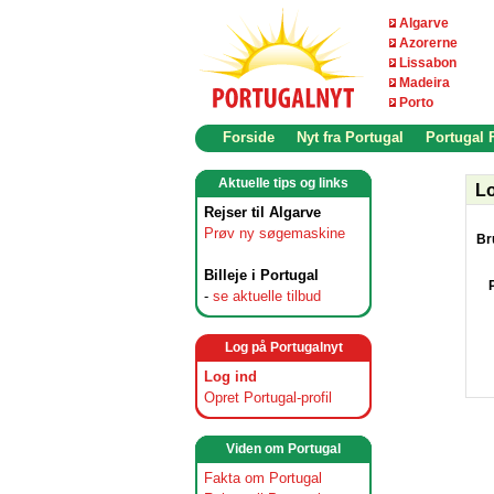
Algarve
Azorerne
Lissabon
Madeira
Porto
Forside
Nyt fra Portugal
Portugal
Aktuelle tips og links
Lo
Rejser til Algarve
Prøv ny søgemaskine
Br
Billeje i Portugal
-
se aktuelle tilbud
Log på Portugalnyt
Log ind
Opret Portugal-profil
Viden om Portugal
Fakta om Portugal