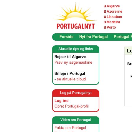
Algarve
Azorerne
Lissabon
Madeira
Porto
Forside
Nyt fra Portugal
Portugal
Aktuelle tips og links
Lo
Rejser til Algarve
Prøv ny søgemaskine
Br
Billeje i Portugal
-
se aktuelle tilbud
Log på Portugalnyt
Log ind
Opret Portugal-profil
Viden om Portugal
Fakta om Portugal