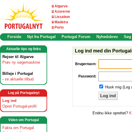
Algarve
Azorerne
Lissabon
Madeira
Porto
Forside
Nyt fra Portugal
Portugal Forum
Nyhedsbrev
Søg
Aktuelle tips og links
Log ind med din Portugal-
Rejser til Algarve
Prøv ny søgemaskine
Brugernavn:
Billeje i Portugal
Password:
-
se aktuelle tilbud
Husk mig (Log 
Log på Portugalnyt
Log ind
Log ind
Opret Portugal-profil
Endnu ikke oprettet?
K
Viden om Portugal
Fakta om Portugal