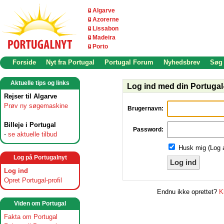
Algarve
Azorerne
Lissabon
Madeira
Porto
Forside
Nyt fra Portugal
Portugal Forum
Nyhedsbrev
Søg
Aktuelle tips og links
Log ind med din Portugal-
Rejser til Algarve
Prøv ny søgemaskine
Brugernavn:
Billeje i Portugal
Password:
-
se aktuelle tilbud
Husk mig (Log 
Log på Portugalnyt
Log ind
Log ind
Opret Portugal-profil
Endnu ikke oprettet?
K
Viden om Portugal
Fakta om Portugal