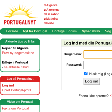
Algarve
Azorerne
Lissabon
Madeira
Porto
Forside
Nyt fra Portugal
Portugal Forum
Nyhedsbrev
Søg
Aktuelle tips og links
Log ind med din Portugal-
Rejser til Algarve
Prøv ny søgemaskine
Brugernavn:
Billeje i Portugal
Password:
-
se aktuelle tilbud
Husk mig (Log 
Log på Portugalnyt
Log ind
Log ind
Opret Portugal-profil
Endnu ikke oprettet?
K
Viden om Portugal
Fakta om Portugal