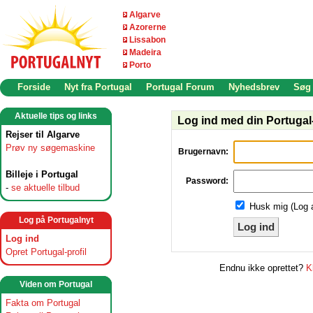
Algarve
Azorerne
Lissabon
Madeira
Porto
Forside
Nyt fra Portugal
Portugal Forum
Nyhedsbrev
Søg
Aktuelle tips og links
Log ind med din Portugal-
Rejser til Algarve
Prøv ny søgemaskine
Brugernavn:
Billeje i Portugal
Password:
-
se aktuelle tilbud
Husk mig (Log 
Log på Portugalnyt
Log ind
Log ind
Opret Portugal-profil
Endnu ikke oprettet?
K
Viden om Portugal
Fakta om Portugal