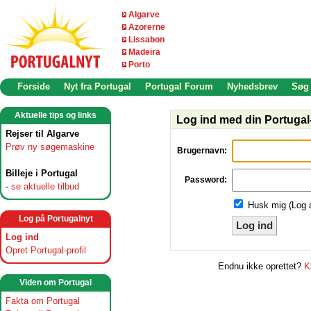
Algarve
Azorerne
Lissabon
Madeira
Porto
Forside
Nyt fra Portugal
Portugal Forum
Nyhedsbrev
Søg
Aktuelle tips og links
Log ind med din Portugal-
Rejser til Algarve
Prøv ny søgemaskine
Brugernavn:
Billeje i Portugal
Password:
-
se aktuelle tilbud
Husk mig (Log 
Log på Portugalnyt
Log ind
Log ind
Opret Portugal-profil
Endnu ikke oprettet?
K
Viden om Portugal
Fakta om Portugal