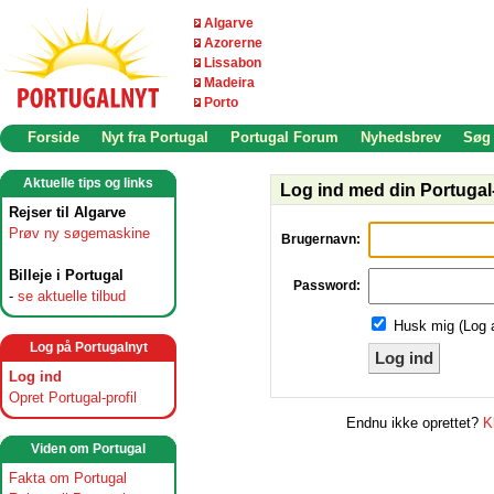
Algarve
Azorerne
Lissabon
Madeira
Porto
Forside
Nyt fra Portugal
Portugal Forum
Nyhedsbrev
Søg
Aktuelle tips og links
Log ind med din Portugal-
Rejser til Algarve
Prøv ny søgemaskine
Brugernavn:
Billeje i Portugal
Password:
-
se aktuelle tilbud
Husk mig (Log 
Log på Portugalnyt
Log ind
Log ind
Opret Portugal-profil
Endnu ikke oprettet?
K
Viden om Portugal
Fakta om Portugal