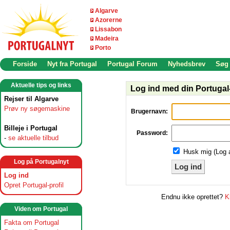
Algarve
Azorerne
Lissabon
Madeira
Porto
Forside
Nyt fra Portugal
Portugal Forum
Nyhedsbrev
Søg
Aktuelle tips og links
Log ind med din Portugal-
Rejser til Algarve
Prøv ny søgemaskine
Brugernavn:
Billeje i Portugal
Password:
-
se aktuelle tilbud
Husk mig (Log 
Log på Portugalnyt
Log ind
Log ind
Opret Portugal-profil
Endnu ikke oprettet?
K
Viden om Portugal
Fakta om Portugal