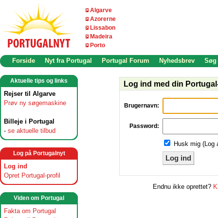
Algarve
Azorerne
Lissabon
Madeira
Porto
Forside
Nyt fra Portugal
Portugal Forum
Nyhedsbrev
Søg
Aktuelle tips og links
Log ind med din Portugal-
Rejser til Algarve
Prøv ny søgemaskine
Brugernavn:
Billeje i Portugal
Password:
-
se aktuelle tilbud
Husk mig (Log 
Log på Portugalnyt
Log ind
Log ind
Opret Portugal-profil
Endnu ikke oprettet?
K
Viden om Portugal
Fakta om Portugal