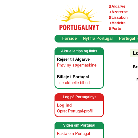
Algarve
Azorerne
Lissabon
Madeira
Porto
Forside
Nyt fra Portugal
Portugal
Aktuelle tips og links
Lo
Rejser til Algarve
Prøv ny søgemaskine
Br
Billeje i Portugal
-
se aktuelle tilbud
Log på Portugalnyt
Log ind
Opret Portugal-profil
Viden om Portugal
Fakta om Portugal