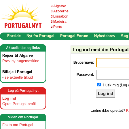
Algarve
Azorerne
Lissabon
Madeira
Porto
Forside
Nyt fra Portugal
Portugal Forum
Nyhedsbrev
Søg
Aktuelle tips og links
Log ind med din Portugal-
Rejser til Algarve
Prøv ny søgemaskine
Brugernavn:
Billeje i Portugal
Password:
-
se aktuelle tilbud
Husk mig (Log 
Log på Portugalnyt
Log ind
Log ind
Opret Portugal-profil
Endnu ikke oprettet?
K
Viden om Portugal
Fakta om Portugal