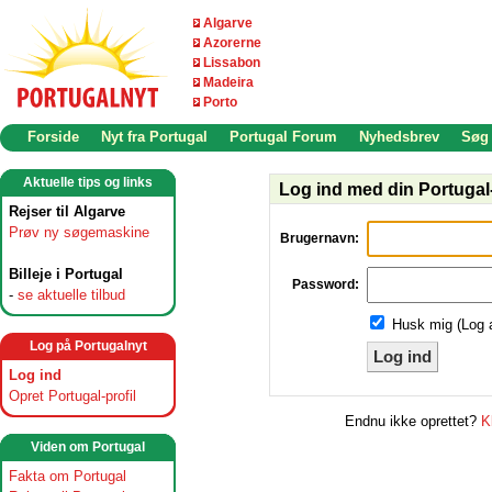
Algarve
Azorerne
Lissabon
Madeira
Porto
Forside
Nyt fra Portugal
Portugal Forum
Nyhedsbrev
Søg
Aktuelle tips og links
Log ind med din Portugal-
Rejser til Algarve
Prøv ny søgemaskine
Brugernavn:
Billeje i Portugal
Password:
-
se aktuelle tilbud
Husk mig (Log 
Log på Portugalnyt
Log ind
Log ind
Opret Portugal-profil
Endnu ikke oprettet?
K
Viden om Portugal
Fakta om Portugal