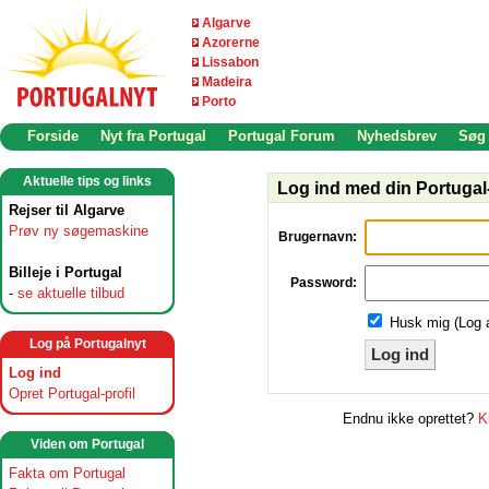
Algarve
Azorerne
Lissabon
Madeira
Porto
Forside
Nyt fra Portugal
Portugal Forum
Nyhedsbrev
Søg
Aktuelle tips og links
Log ind med din Portugal-
Rejser til Algarve
Prøv ny søgemaskine
Brugernavn:
Billeje i Portugal
Password:
-
se aktuelle tilbud
Husk mig (Log 
Log på Portugalnyt
Log ind
Log ind
Opret Portugal-profil
Endnu ikke oprettet?
K
Viden om Portugal
Fakta om Portugal