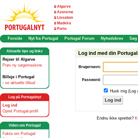
Algarve
Azorerne
Lissabon
Madeira
Porto
Forside
Nyt fra Portugal
Portugal Forum
Nyhedsbrev
Søg
Aktuelle tips og links
Log ind med din Portugal-
Rejser til Algarve
Prøv ny søgemaskine
Brugernavn:
Billeje i Portugal
Password:
-
se aktuelle tilbud
Husk mig (Log 
Log på Portugalnyt
Log ind
Log ind
Opret Portugal-profil
Endnu ikke oprettet?
K
Viden om Portugal
Fakta om Portugal