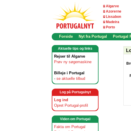
Algarve
Azorerne
Lissabon
Madeira
Porto
Forside
Nyt fra Portugal
Portugal
Aktuelle tips og links
Lo
Rejser til Algarve
Prøv ny søgemaskine
Br
Billeje i Portugal
-
se aktuelle tilbud
Log på Portugalnyt
Log ind
Opret Portugal-profil
Viden om Portugal
Fakta om Portugal