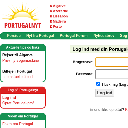
Algarve
Azorerne
Lissabon
Madeira
Porto
Forside
Nyt fra Portugal
Portugal Forum
Nyhedsbrev
Søg
Aktuelle tips og links
Log ind med din Portugal-
Rejser til Algarve
Prøv ny søgemaskine
Brugernavn:
Billeje i Portugal
Password:
-
se aktuelle tilbud
Husk mig (Log 
Log på Portugalnyt
Log ind
Log ind
Opret Portugal-profil
Endnu ikke oprettet?
K
Viden om Portugal
Fakta om Portugal