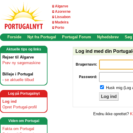
Algarve
Azorerne
Lissabon
Madeira
Porto
Forside
Nyt fra Portugal
Portugal Forum
Nyhedsbrev
Søg
Aktuelle tips og links
Log ind med din Portugal-
Rejser til Algarve
Prøv ny søgemaskine
Brugernavn:
Billeje i Portugal
Password:
-
se aktuelle tilbud
Husk mig (Log 
Log på Portugalnyt
Log ind
Log ind
Opret Portugal-profil
Endnu ikke oprettet?
K
Viden om Portugal
Fakta om Portugal