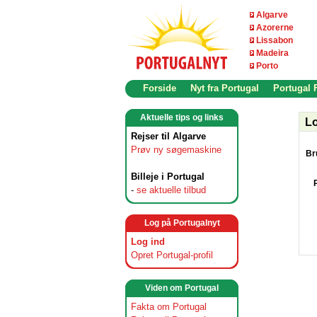
Algarve
Azorerne
Lissabon
Madeira
Porto
Forside
Nyt fra Portugal
Portugal
Aktuelle tips og links
Lo
Rejser til Algarve
Prøv ny søgemaskine
Br
Billeje i Portugal
-
se aktuelle tilbud
Log på Portugalnyt
Log ind
Opret Portugal-profil
Viden om Portugal
Fakta om Portugal