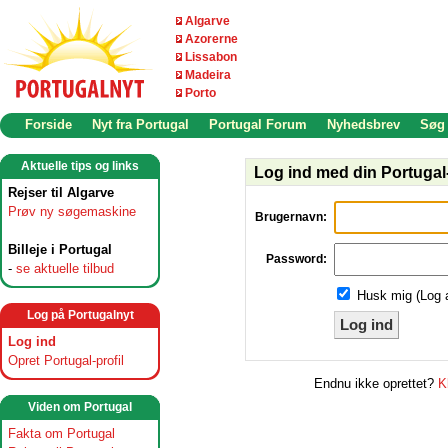
Algarve
Azorerne
Lissabon
Madeira
Porto
Forside
Nyt fra Portugal
Portugal Forum
Nyhedsbrev
Søg
Aktuelle tips og links
Log ind med din Portugal-
Rejser til Algarve
Prøv ny søgemaskine
Brugernavn:
Billeje i Portugal
Password:
-
se aktuelle tilbud
Husk mig (Log 
Log på Portugalnyt
Log ind
Log ind
Opret Portugal-profil
Endnu ikke oprettet?
K
Viden om Portugal
Fakta om Portugal