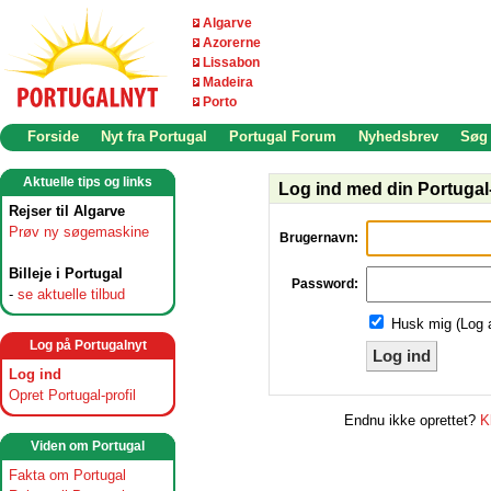
Algarve
Azorerne
Lissabon
Madeira
Porto
Forside
Nyt fra Portugal
Portugal Forum
Nyhedsbrev
Søg
Aktuelle tips og links
Log ind med din Portugal-
Rejser til Algarve
Prøv ny søgemaskine
Brugernavn:
Billeje i Portugal
Password:
-
se aktuelle tilbud
Husk mig (Log 
Log på Portugalnyt
Log ind
Log ind
Opret Portugal-profil
Endnu ikke oprettet?
K
Viden om Portugal
Fakta om Portugal