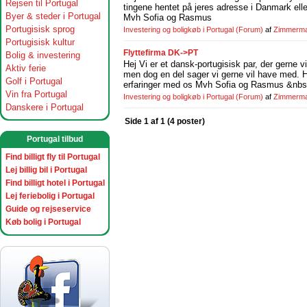
Rejsen til Portugal
t
i
n
g
e
n
e
h
e
n
t
e
t
p
å
j
e
r
e
s
a
d
r
e
s
s
e
i
D
a
n
m
a
r
k
e
l
l
Byer & steder i Portugal
M
v
h
S
o
f
i
a
o
g
R
a
s
m
u
s
Portugisisk sprog
Investering og boligkøb i Portugal
(Forum)
af
Zimmerm
Portugisisk kultur
Flyttefirma DK->PT
Bolig & investering
H
e
j
V
i
e
r
e
t
d
a
n
s
k
-
p
o
r
t
u
g
i
s
i
s
k
p
a
r
,
d
e
r
g
e
r
n
e
v
i
Aktiv ferie
m
e
n
d
o
g
e
n
d
e
l
s
a
g
e
r
v
i
g
e
r
n
e
v
i
l
h
a
v
e
m
e
d
.
Golf i Portugal
e
r
f
a
r
i
n
g
e
r
m
e
d
o
s
M
v
h
S
o
f
i
a
o
g
R
a
s
m
u
s
&
n
b
s
Vin fra Portugal
Investering og boligkøb i Portugal
(Forum)
af
Zimmerm
Danskere i Portugal
Side 1 af 1 (4 poster)
Portugal tilbud
Find billigt fly til Portugal
Lej billig bil i Portugal
Find billigt hotel i Portugal
Lej feriebolig i Portugal
Guide og rejseservice
Køb bolig i Portugal