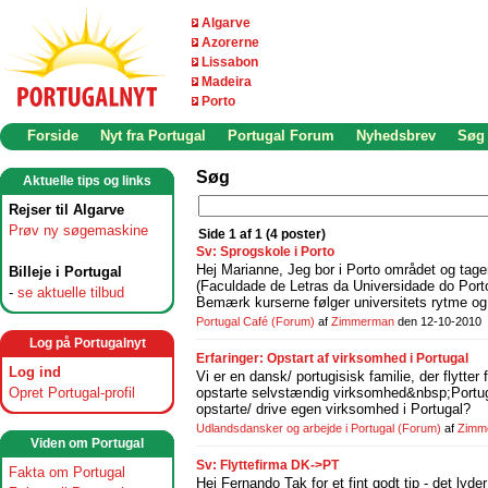
Algarve
Azorerne
Lissabon
Madeira
Porto
Forside
Nyt fra Portugal
Portugal Forum
Nyhedsbrev
Søg
Søg
Aktuelle tips og links
Rejser til Algarve
Prøv ny søgemaskine
Side 1 af 1 (4 poster)
Sv: Sprogskole i Porto
H
e
j
M
a
r
i
a
n
n
e
,
J
e
g
b
o
r
i
P
o
r
t
o
o
m
r
å
d
e
t
o
g
t
a
g
e
Billeje i Portugal
(
F
a
c
u
l
d
a
d
e
d
e
L
e
t
r
a
s
d
a
U
n
i
v
e
r
s
i
d
a
d
e
d
o
P
o
r
t
-
se aktuelle tilbud
B
e
m
æ
r
k
k
u
r
s
e
r
n
e
f
ø
l
g
e
r
u
n
i
v
e
r
s
i
t
e
t
s
r
y
t
m
e
o
g
Portugal Café
(Forum)
af
Zimmerman
den 12-10-2010
Log på Portugalnyt
Erfaringer: Opstart af virksomhed i Portugal
Log ind
V
i
e
r
e
n
d
a
n
s
k
/
p
o
r
t
u
g
i
s
i
s
k
f
a
m
i
l
i
e
,
d
e
r
f
l
y
t
t
e
r
f
Opret Portugal-profil
o
p
s
t
a
r
t
e
s
e
l
v
s
t
æ
n
d
i
g
v
i
r
k
s
o
m
h
e
d
&
n
b
s
p
;
P
o
r
t
u
o
p
s
t
a
r
t
e
/
d
r
i
v
e
e
g
e
n
v
i
r
k
s
o
m
h
e
d
i
P
o
r
t
u
g
a
l
?
Udlandsdansker og arbejde i Portugal
(Forum)
af
Zimm
Viden om Portugal
Sv: Flyttefirma DK->PT
Fakta om Portugal
H
e
j
F
e
r
n
a
n
d
o
T
a
k
f
o
r
e
t
f
i
n
t
g
o
d
t
t
i
p
-
d
e
t
l
y
d
e
r