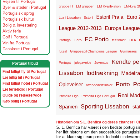
Rejsen til Portugal
gruppe H
EM grupper
EM Kvalifikation
EM-kval 2
Byer & steder i Portugal
Portugisisk sprog
Estoril Praia
Euro 
Luz i Lissabon
Estoril
Portugisisk kultur
Bolig & investering
League 2012-2013
Europa League
Aktiv ferie
Golf i Portugal
FC Porto
Portugal
Faro
festivaler
FIFA
Vin fra Portugal
Danskere i Portugal
futsal
Gruppespil Champions League
Guimaraes
Kendte per
Portugal
julegaveide
Juventus
Portugal tilbud
Find billigt fly til Portugal
Lissabon
lodtrækning
Madeira
Lej billig bil i Portugal
Porto
Po
Find billigt hotel i Portugal
Oplevelser
ottendedelsfinaler
Lej feriebolig i Portugal
Real Mad
Guide og rejseservice
Primeira Liga
Primeira Liga Portugal
Køb bolig i Portugal
Sporting Lissabon
Spanien
stat
Historien om S.L. Benfica og deres chancer i
S. L. Benfica har været i den bedste portugisi
her lidt historie om den succesfulde portugis
for at klare sig i europæisk fodbold i indevær