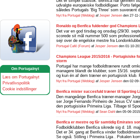
Det er simpel statistik. Benfica har gennem ti
udvalgte europæiske fodboldligaer. Porto følg
således Portugals ’Big Three’ som suverænt do
Nyt fra Portugal
(Weblog)
af
Jesper Jensen
den 27-11-
Ronaldo og Benfica fuldender god Champions L
Det var en god tirsdag og onsdag (29/30. sep
scorede sit mål nummer 500 som professionel fo
sejr over de engelske mestre fra Londonklubbe
Portugal Café
(Forum)
af
Jesper Jensen
den 01-10-20
Champions League 2015/2016 - Portugisiske fo
storm
Portugal har mange fodboldtrænere rundt omkri
Om Portugalnyt
managere blandt de klubber, som 15/16. sept
og kun én af dem træner en portugisisk klub. 
Læs om Portugalnyt
Nyt fra Portugal
(Weblog)
af
Jesper Jensen
den 02-09
Privatlivspolitik
Cookie indstillinger
Benfica mister succesfuld træner til Sporting L
Den mangeårige Benfica træner-manager Jorge J
ser Jorge Fernando Pinheiro de Jesus CV sær
den portugisiske Primeira Liga. Tilbage til Sp
Nyt fra Portugal
(Weblog)
af
Sean Dahl
den 05-06-2015
Benfica er mestre og får samtidig Emirates s
Fodboldklubben Benfica sikrede sig d. 18. maj
Det er 34. gang at Benfica vinder fodboldmest
Se også: Stilling i Primeira Liga . Pokalen k