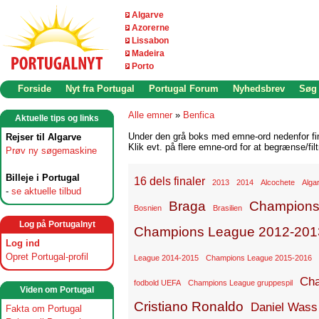
Algarve
Azorerne
Lissabon
Madeira
Porto
Forside
Nyt fra Portugal
Portugal Forum
Nyhedsbrev
Søg
Alle emner
»
Benfica
Aktuelle tips og links
Under den grå boks med emne-ord nedenfor find
Rejser til Algarve
Klik evt. på flere emne-ord for at begrænse/filt
Prøv ny søgemaskine
Billeje i Portugal
16 dels finaler
2013
2014
Alcochete
Alga
-
se aktuelle tilbud
Braga
Champions
Bosnien
Brasilien
Log på Portugalnyt
Champions League 2012-201
Log ind
Opret Portugal-profil
League 2014-2015
Champions League 2015-2016
Cha
fodbold UEFA
Champions League gruppespil
Viden om Portugal
Cristiano Ronaldo
Daniel Wass
Fakta om Portugal