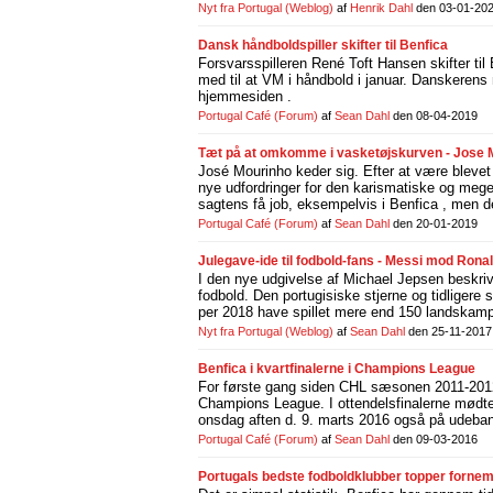
Nyt fra Portugal
(Weblog)
af
Henrik Dahl
den 03-01-20
Dansk håndboldspiller skifter til Benfica
Forsvarsspilleren René Toft Hansen skifter ti
med til at VM i håndbold i januar. Danskerens
hjemmesiden .
Portugal Café
(Forum)
af
Sean Dahl
den 08-04-2019
Tæt på at omkomme i vasketøjskurven - Jose M
José Mourinho keder sig. Efter at være blevet
nye udfordringer for den karismatiske og mege
sagtens få job, eksempelvis i Benfica , men de
Portugal Café
(Forum)
af
Sean Dahl
den 20-01-2019
Julegave-ide til fodbold-fans - Messi mod Ronal
I den nye udgivelse af Michael Jepsen beskriv
fodbold. Den portugisiske stjerne og tidligere 
per 2018 have spillet mere end 150 landskampe 
Nyt fra Portugal
(Weblog)
af
Sean Dahl
den 25-11-2017
Benfica i kvartfinalerne i Champions League
For første gang siden CHL sæsonen 2011-2012 ha
Champions League. I ottendelsfinalerne mødte
onsdag aften d. 9. marts 2016 også på udeban
Portugal Café
(Forum)
af
Sean Dahl
den 09-03-2016
Portugals bedste fodboldklubber topper fornem