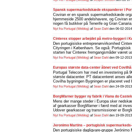
Spansk supermarkedskæde ekspanderer i Portu
Coviran er en spansk supermarkedskæde organ
hjemmeside 2500 andelshavere, og Coviran er
nogen få butikker på Tenerife og Gran Canaria
Nyt fra Portugal
(Weblog)
af
Sean Dahl
den 06-02-2014
Cinterex stopper arbejdet på metro-byggeri i 
Den portugisiske entreprenørvirkomhed Cintere
Cityringen i København. Se også: Portugisisk
starten har Cinterex fremgangsmåder været udsat
Nyt fra Portugal
(Weblog)
af
Sean Dahl
den 09-12-2013
Europas største data-center åbnet ved Covilhã 
Portugal Telecom har med en investering på 90 
største datacenter. PT datacenteret anses alle
Covilha bygningen Bygningen er placeret ved by
Nyt fra Portugal
(Weblog)
af
Sean Dahl
den 24-09-2013
BorgWarner bygger ny fabrik i Viana do Castelo
Mens der mange steder i Europa sker nedskær
af gearkasser BorgWarner i færd med at investe
Udover gearkasser og transmissioner er Borg
Nyt fra Portugal
(Weblog)
af
Sean Dahl
den 19-09-2013
Jeronimo Martins – portugisisk supermarkeds-
Den portugisiske dagligvare-gruppe Jerónimo 