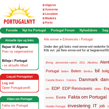
Algarve
Azorerne
Lissabon
Madeira
Porto
Forside
Nyt fra Portugal
Portugal Forum
Nyhedsbrev
Søg
Alle emner
»
Erhvervsliv i Portugal
Aktuelle tips og links
Under den grå boks med emne-ord nedenfor find
Rejser til Algarve
Klik evt. på flere emne-ord for at begrænse/filt
Prøv ny søgemaskine
Billeje i Portugal
Alen
Østrig
økonomisk vækst
2011
Albufeira
-
se aktuelle tilbud
bil
Portugal
Belem
boli
Belém
Benfica
Log på Portugalnyt
Danmark
dan
Castelo Branco
Coimbra
Log ind
Opret Portugal-profil
EDP
EDP Renovaveis
En
vin
elbiler
Fakta om Portugal
Evora
events
Viden om Portugal
investering
IT
Fakta om Portugal
job
Hoteller Portugal
J