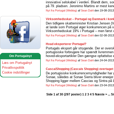
innovative selskaber i verden. Blandt dem, s
på 79. pladsen. Jeronimo Martins er mest kend
Nyt fra Portugal
(Weblog)
af
Sean Dahl
den 19-08-2013
Virksomhedsskat – Portugal og Danmark i konk
Den tidligere skatteminister Kristian Jensen (
at lande som Portugal øger konkurrencen på vi
Virksomhedsskat 19% i Portugal – men først o
Nyt fra Portugal
(Weblog)
af
Sean Dahl
den 02-08-2013
Hvad eksporterer Portugal?
Portugals eksport går strygende. Der er over
portugisiske forbrugere har spændt livremmen
hoved-eksportartikler Den gængse opfattelse er
Om Portugalnyt
Nyt fra Portugal
(Weblog)
af
Sean Dahl
den 24-04-2013
Læs om Portugalnyt
Privatlivspolitik
CascaiShopping (Cascais Shopping) overtaget
Cookie indstillinger
De portugisiske konkurrencemyndigheder har g
Sonae, således at Sonae Sierra bliver eneeje
Shopping ligger mellem Cascias og Sintra på L
Nyt fra Portugal
(Weblog)
af
Sean Dahl
den 23-04-2013
Side 1 af 30 (297 poster) 1
2
3
4
5
Næste >
...
Si