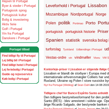
Rejsen til Portugal
Lissabon
Leveforhold i Portugal
Byer & steder i Portugal
Portugisisk sprog
Mozambique
Nordportugal
Norge
Portugisisk kultur
Bolig & investering
politik
Portu
Porto
Polen
Portimao
Aktiv ferie
Golf i Portugal
Priser
portugisisk
portugisisk historie
Vin fra Portugal
Danskere i Portugal
Spanien
statistik
svenska bolag 
ud
turforslag
Portugal tilbud
Tyskland
Udlændinge i Portugal
Find billigt fly til Portugal
Vestas-ordre
vindmøller
vin
Viseu
VW S
Lej billig bil i Portugal
Find billigt hotel i Portugal
Kontorleje-priser i Lissabon er stigende ifølge 
Lej feriebolig i Portugal
Lissabon er blandt de storbyer i Europa med d
Guide og rejseservice
internationale erhvervsmægler Colliers har und
Køb bolig i Portugal
Rusland, Ukraine og Polen I store russiske bye
Nyt fra Portugal
(Weblog)
af
Sean Dahl
den 14-08-2015
Tidligere chef for Banco Espírito Santo anhol
Den tidligere bestyrelsesformand for den prob
Santo (BES) - blev arresteret i sidste uge. O
årige Ricardo Salgado, der bestyrede banken i 
Nyt fra Portugal
(Weblog)
af
Jesper Jensen
den 28-07