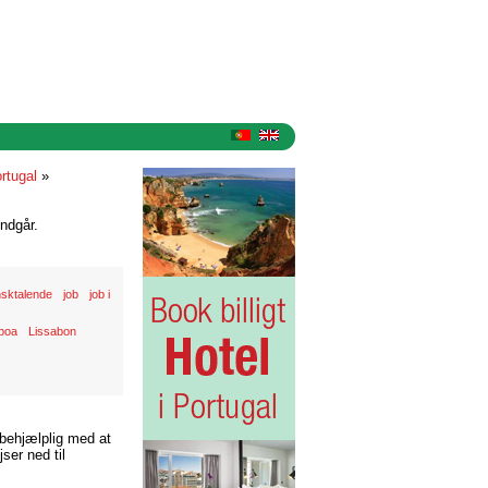
rtugal
»
ndgår.
sktalende
job
job i
sboa
Lissabon
 behjælplig med at
ser ned til