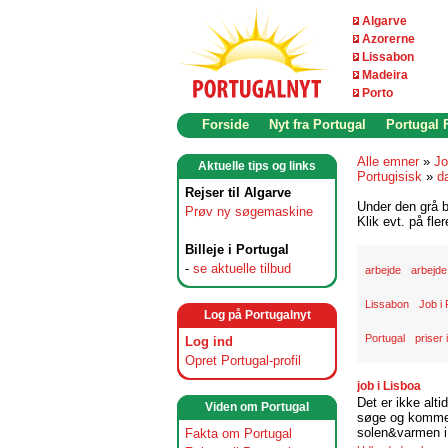
Algarve
Azorerne
Lissabon
Madeira
Porto
Forside
Nyt fra Portugal
Portugal
Alle emner
»
Jo
Aktuelle tips og links
Portugisisk
»
d
Rejser til Algarve
Under den grå b
Prøv ny søgemaskine
Klik evt. på fle
Billeje i Portugal
-
se aktuelle tilbud
arbejde
arbejde
Lissabon
Job i 
Log på Portugalnyt
Portugal
priser 
Log ind
Opret Portugal-profil
job i Lisboa
Det er ikke alti
Viden om Portugal
søge og komme t
solen&varmen i 
Fakta om Portugal