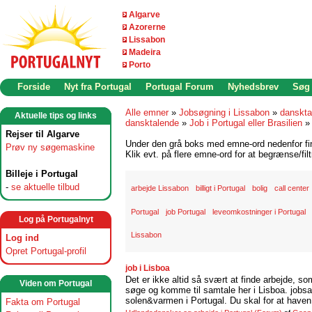
Algarve
Azorerne
Lissabon
Madeira
Porto
Forside
Nyt fra Portugal
Portugal Forum
Nyhedsbrev
Søg
Alle emner
»
Jobsøgning i Lissabon
»
danskta
Aktuelle tips og links
dansktalende
»
Job i Portugal eller Brasilien
Rejser til Algarve
Under den grå boks med emne-ord nedenfor find
Prøv ny søgemaskine
Klik evt. på flere emne-ord for at begrænse/filt
Billeje i Portugal
-
se aktuelle tilbud
arbejde Lissabon
billigt i Portugal
bolig
call center
Portugal
job Portugal
leveomkostninger i Portugal
Log på Portugalnyt
Lissabon
Log ind
Opret Portugal-profil
job i Lisboa
Det er ikke altid så svært at finde arbejde, so
Viden om Portugal
søge og komme til samtale her i Lisboa. jobsam
solen&varmen i Portugal. Du skal for at haven 
Fakta om Portugal