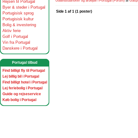
Udlandsdansker og arbejde i Portugal
(Forum)
af
Gasp
Rejsen til Portugal
Byer & steder i Portugal
Side 1 af 1 (1 poster)
Portugisisk sprog
Portugisisk kultur
Bolig & investering
Aktiv ferie
Golf i Portugal
Vin fra Portugal
Danskere i Portugal
Portugal tilbud
Find billigt fly til Portugal
Lej billig bil i Portugal
Find billigt hotel i Portugal
Lej feriebolig i Portugal
Guide og rejseservice
Køb bolig i Portugal