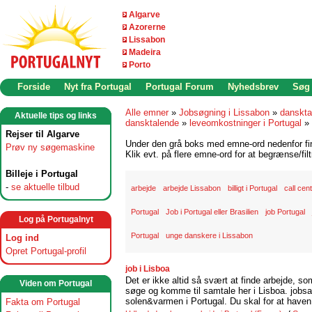
Algarve
Azorerne
Lissabon
Madeira
Porto
Forside
Nyt fra Portugal
Portugal Forum
Nyhedsbrev
Søg
Alle emner
»
Jobsøgning i Lissabon
»
danskta
Aktuelle tips og links
dansktalende
»
leveomkostninger i Portugal
»
Rejser til Algarve
Under den grå boks med emne-ord nedenfor find
Prøv ny søgemaskine
Klik evt. på flere emne-ord for at begrænse/filt
Billeje i Portugal
-
se aktuelle tilbud
arbejde
arbejde Lissabon
billigt i Portugal
call cen
Portugal
Job i Portugal eller Brasilien
job Portugal
Log på Portugalnyt
Portugal
unge danskere i Lissabon
Log ind
Opret Portugal-profil
job i Lisboa
Det er ikke altid så svært at finde arbejde, so
Viden om Portugal
søge og komme til samtale her i Lisboa. jobsam
solen&varmen i Portugal. Du skal for at haven 
Fakta om Portugal