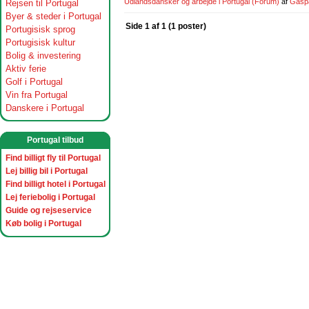
Udlandsdansker og arbejde i Portugal
(Forum)
af
Gasp
Rejsen til Portugal
Byer & steder i Portugal
Side 1 af 1 (1 poster)
Portugisisk sprog
Portugisisk kultur
Bolig & investering
Aktiv ferie
Golf i Portugal
Vin fra Portugal
Danskere i Portugal
Portugal tilbud
Find billigt fly til Portugal
Lej billig bil i Portugal
Find billigt hotel i Portugal
Lej feriebolig i Portugal
Guide og rejseservice
Køb bolig i Portugal