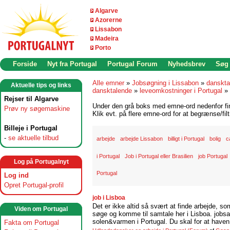
Algarve
Azorerne
Lissabon
Madeira
Porto
Forside
Nyt fra Portugal
Portugal Forum
Nyhedsbrev
Søg
Alle emner
»
Jobsøgning i Lissabon
»
danskta
Aktuelle tips og links
dansktalende
»
leveomkostninger i Portugal
»
Rejser til Algarve
Under den grå boks med emne-ord nedenfor find
Prøv ny søgemaskine
Klik evt. på flere emne-ord for at begrænse/filt
Billeje i Portugal
-
se aktuelle tilbud
arbejde
arbejde Lissabon
billigt i Portugal
bolig
c
i Portugal
Job i Portugal eller Brasilien
job Portugal
Log på Portugalnyt
Portugal
Log ind
Opret Portugal-profil
job i Lisboa
Det er ikke altid så svært at finde arbejde, so
Viden om Portugal
søge og komme til samtale her i Lisboa. jobsam
solen&varmen i Portugal. Du skal for at haven 
Fakta om Portugal