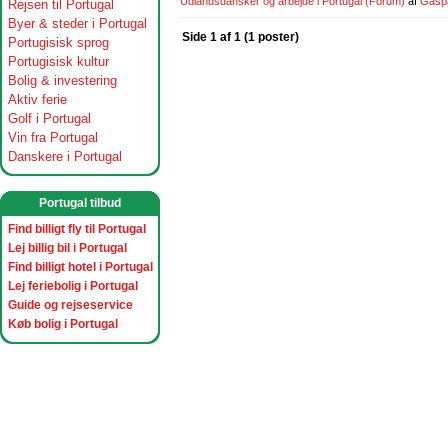
Udlandsdansker og arbejde i Portugal
(Forum)
af
Gasp
Rejsen til Portugal
Byer & steder i Portugal
Side 1 af 1 (1 poster)
Portugisisk sprog
Portugisisk kultur
Bolig & investering
Aktiv ferie
Golf i Portugal
Vin fra Portugal
Danskere i Portugal
Portugal tilbud
Find billigt fly til Portugal
Lej billig bil i Portugal
Find billigt hotel i Portugal
Lej feriebolig i Portugal
Guide og rejseservice
Køb bolig i Portugal