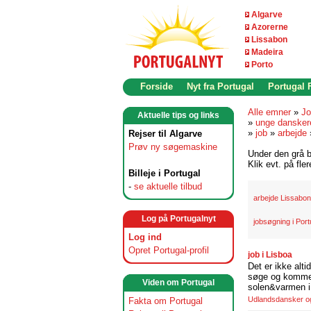
Algarve
Azorerne
Lissabon
Madeira
Porto
Forside
Nyt fra Portugal
Portugal
Alle emner
»
Jo
Aktuelle tips og links
»
unge dansker
»
job
»
arbejde
Rejser til Algarve
Prøv ny søgemaskine
Under den grå b
Klik evt. på fle
Billeje i Portugal
-
se aktuelle tilbud
arbejde Lissabon
Log på Portugalnyt
jobsøgning i Port
Log ind
Opret Portugal-profil
job i Lisboa
Det er ikke alti
søge og komme t
Viden om Portugal
solen&varmen i 
Udlandsdansker og 
Fakta om Portugal