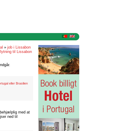
gal
»
job i Lissabon
flytning til Lissabon
ndgår.
rtugal eller Brasilien
 behjælplig med at
ser ned til