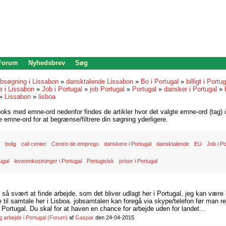
 Forum
Nyhedsbrev
Søg
bsøgning i Lissabon
»
dansktalende Lissabon
»
Bo i Portugal
»
billigt i Portu
e i Lissabon
»
Job i Portugal
»
job Portugal
»
Portugal
»
dansker i Portugal
»
»
Lissabon
»
lisboa
oks med emne-ord nedenfor findes de artikler hvor det valgte emne-ord (tag) i
re emne-ord for at begrænse/filtrere din søgning yderligere.
bolig
call center
Centro de emprego
danskere i Portugal
dansktalende
EU
Job i Po
ugal
leveomkostninger i Portugal
Portugisisk
priser i Portugal
d så svært at finde arbejde, som det bliver udlagt her i Portugal, jeg kan være
il samtale her i Lisboa. jobsamtalen kan foregå via skype/telefon før man rej
Portugal. Du skal for at haven en chance for arbejde uden for landet...
arbejde i Portugal
(Forum)
af
Gaspar
den 24-04-2015