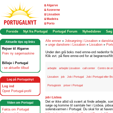
Algarve
Azorerne
Lissabon
Madeira
Porto
Forside
Nyt fra Portugal
Portugal Forum
Nyhedsbrev
Søg
Alle emner
»
Jobsøgning i Lissabon
»
danskta
Aktuelle tips og links
»
unge danskere i Lissabon
»
Lissabon
»
Port
Rejser til Algarve
Under den grå boks med emne-ord nedenfor find
Prøv ny søgemaskine
Klik evt. på flere emne-ord for at begrænse/filt
Billeje i Portugal
-
se aktuelle tilbud
arbejde
arbejde Lissabon
call center
Centro de e
Lissabon
job
Job i Portugal
Job i Portugal eller Br
Log på Portugalnyt
Portugisisk
priser i Portugal
Log ind
Opret Portugal-profil
job i Lisboa
Det er ikke altid så svært at finde arbejde, so
Viden om Portugal
søge og komme til samtale her i Lisboa. jobsam
solen&varmen i Portugal. Du skal for at haven 
Fakta om Portugal