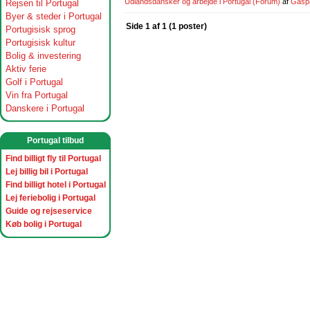
Udlandsdansker og arbejde i Portugal
(Forum)
af
Gasp
Rejsen til Portugal
Byer & steder i Portugal
Side 1 af 1 (1 poster)
Portugisisk sprog
Portugisisk kultur
Bolig & investering
Aktiv ferie
Golf i Portugal
Vin fra Portugal
Danskere i Portugal
Portugal tilbud
Find billigt fly til Portugal
Lej billig bil i Portugal
Find billigt hotel i Portugal
Lej feriebolig i Portugal
Guide og rejseservice
Køb bolig i Portugal