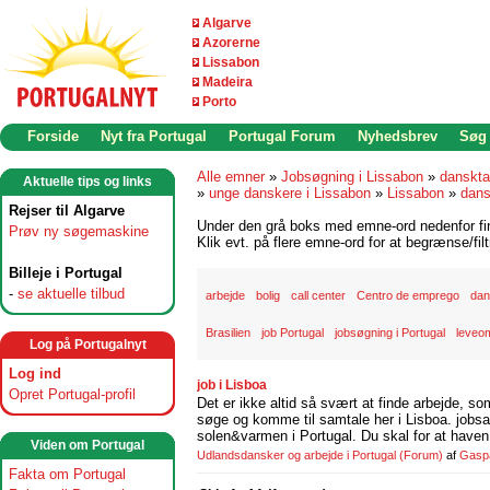
Algarve
Azorerne
Lissabon
Madeira
Porto
Forside
Nyt fra Portugal
Portugal Forum
Nyhedsbrev
Søg
Alle emner
»
Jobsøgning i Lissabon
»
danskta
Aktuelle tips og links
»
unge danskere i Lissabon
»
Lissabon
»
dans
Rejser til Algarve
Under den grå boks med emne-ord nedenfor find
Prøv ny søgemaskine
Klik evt. på flere emne-ord for at begrænse/filt
Billeje i Portugal
-
se aktuelle tilbud
arbejde
bolig
call center
Centro de emprego
dan
Brasilien
job Portugal
jobsøgning i Portugal
leveom
Log på Portugalnyt
Log ind
job i Lisboa
Opret Portugal-profil
Det er ikke altid så svært at finde arbejde, so
søge og komme til samtale her i Lisboa. jobsam
solen&varmen i Portugal. Du skal for at haven 
Viden om Portugal
Udlandsdansker og arbejde i Portugal
(Forum)
af
Gasp
Fakta om Portugal