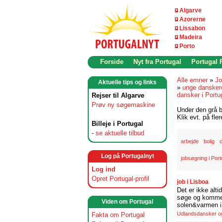
Algarve
Azorerne
Lissabon
Madeira
Porto
Forside
Nyt fra Portugal
Portugal
Alle emner
»
Jo
Aktuelle tips og links
»
unge dansker
dansker i Portu
Rejser til Algarve
Prøv ny søgemaskine
Under den grå b
Klik evt. på fle
Billeje i Portugal
-
se aktuelle tilbud
arbejde
bolig
c
Log på Portugalnyt
jobsøgning i Port
Log ind
Opret Portugal-profil
job i Lisboa
Det er ikke alti
søge og komme t
Viden om Portugal
solen&varmen i 
Udlandsdansker og 
Fakta om Portugal