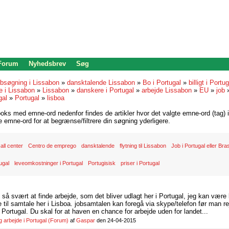
 Forum
Nyhedsbrev
Søg
bsøgning i Lissabon
»
dansktalende Lissabon
»
Bo i Portugal
»
billigt i Portu
e i Lissabon
»
Lissabon
»
danskere i Portugal
»
arbejde Lissabon
»
EU
»
job
gal
»
Portugal
»
lisboa
oks med emne-ord nedenfor findes de artikler hvor det valgte emne-ord (tag) i
re emne-ord for at begrænse/filtrere din søgning yderligere.
all center
Centro de emprego
dansktalende
flytning til Lissabon
Job i Portugal eller Bras
ugal
leveomkostninger i Portugal
Portugisisk
priser i Portugal
d så svært at finde arbejde, som det bliver udlagt her i Portugal, jeg kan være
il samtale her i Lisboa. jobsamtalen kan foregå via skype/telefon før man rej
Portugal. Du skal for at haven en chance for arbejde uden for landet...
arbejde i Portugal
(Forum)
af
Gaspar
den 24-04-2015