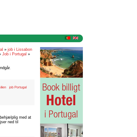
gal
»
job i Lissabon
»
Job i Portugal
»
ndgår.
ilien
job Portugal
 behjælplig med at
ser ned til