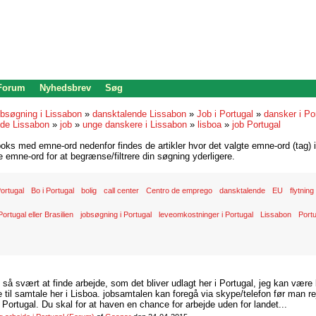
 Forum
Nyhedsbrev
Søg
bsøgning i Lissabon
»
dansktalende Lissabon
»
Job i Portugal
»
dansker i Po
jde Lissabon
»
job
»
unge danskere i Lissabon
»
lisboa
»
job Portugal
oks med emne-ord nedenfor findes de artikler hvor det valgte emne-ord (tag) i
re emne-ord for at begrænse/filtrere din søgning yderligere.
 Portugal
Bo i Portugal
bolig
call center
Centro de emprego
dansktalende
EU
flytning
Portugal eller Brasilien
jobsøgning i Portugal
leveomkostninger i Portugal
Lissabon
Portu
d så svært at finde arbejde, som det bliver udlagt her i Portugal, jeg kan være
il samtale her i Lisboa. jobsamtalen kan foregå via skype/telefon før man rej
Portugal. Du skal for at haven en chance for arbejde uden for landet...