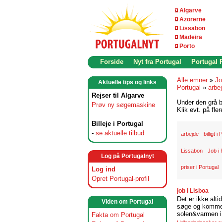
Algarve
Azorerne
Lissabon
Madeira
Porto
Forside
Nyt fra Portugal
Portugal
Alle emner
»
Jo
Aktuelle tips og links
Portugal
»
arbe
Rejser til Algarve
Under den grå b
Prøv ny søgemaskine
Klik evt. på fle
Billeje i Portugal
-
se aktuelle tilbud
arbejde
billigt i
Lissabon
Job i 
Log på Portugalnyt
priser i Portugal
Log ind
Opret Portugal-profil
job i Lisboa
Det er ikke alti
Viden om Portugal
søge og komme t
solen&varmen i 
Fakta om Portugal