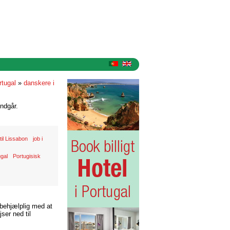
rtugal
»
danskere i
ndgår.
 til Lissabon
job i
gal
Portugisisk
 behjælplig med at
ser ned til