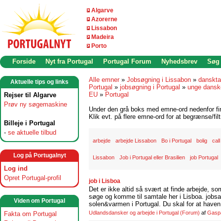
Algarve
Azorerne
Lissabon
Madeira
Porto
Forside
Nyt fra Portugal
Portugal Forum
Nyhedsbrev
Søg
Alle emner
»
Jobsøgning i Lissabon
»
danskta
Aktuelle tips og links
Portugal
»
jobsøgning i Portugal
»
unge danske
EU
»
Portugal
Rejser til Algarve
Prøv ny søgemaskine
Under den grå boks med emne-ord nedenfor find
Klik evt. på flere emne-ord for at begrænse/filt
Billeje i Portugal
-
se aktuelle tilbud
arbejde
arbejde Lissabon
Bo i Portugal
bolig
cal
Log på Portugalnyt
Lissabon
Job i Portugal eller Brasilien
job Portugal
Log ind
Opret Portugal-profil
job i Lisboa
Det er ikke altid så svært at finde arbejde, so
søge og komme til samtale her i Lisboa. jobsam
Viden om Portugal
solen&varmen i Portugal. Du skal for at haven 
Udlandsdansker og arbejde i Portugal
(Forum)
af
Gasp
Fakta om Portugal