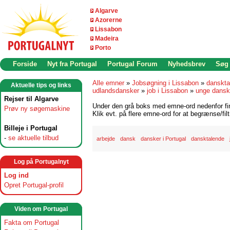
Algarve
Azorerne
Lissabon
Madeira
Porto
Forside
Nyt fra Portugal
Portugal Forum
Nyhedsbrev
Søg
Alle emner
»
Jobsøgning i Lissabon
»
danskta
Aktuelle tips og links
udlandsdansker
»
job i Lissabon
»
unge dansk
Rejser til Algarve
Under den grå boks med emne-ord nedenfor find
Prøv ny søgemaskine
Klik evt. på flere emne-ord for at begrænse/filt
Billeje i Portugal
-
se aktuelle tilbud
arbejde
dansk
dansker i Portugal
dansktalende
Log på Portugalnyt
Log ind
Opret Portugal-profil
Viden om Portugal
Fakta om Portugal