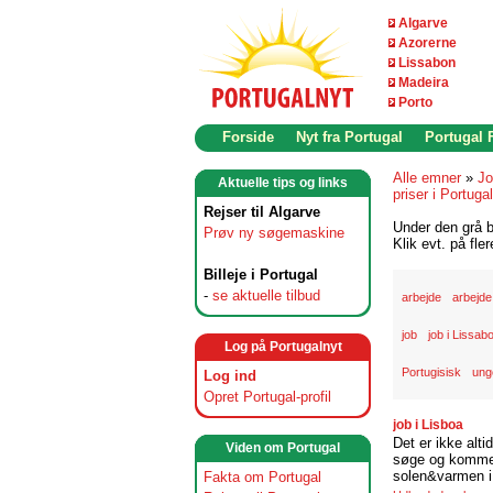
Algarve
Azorerne
Lissabon
Madeira
Porto
Forside
Nyt fra Portugal
Portugal
Alle emner
»
Jo
Aktuelle tips og links
priser i Portugal
Rejser til Algarve
Under den grå b
Prøv ny søgemaskine
Klik evt. på fle
Billeje i Portugal
-
se aktuelle tilbud
arbejde
arbejde
job
job i Lissab
Log på Portugalnyt
Portugisisk
ung
Log ind
Opret Portugal-profil
job i Lisboa
Det er ikke alti
Viden om Portugal
søge og komme t
solen&varmen i 
Fakta om Portugal