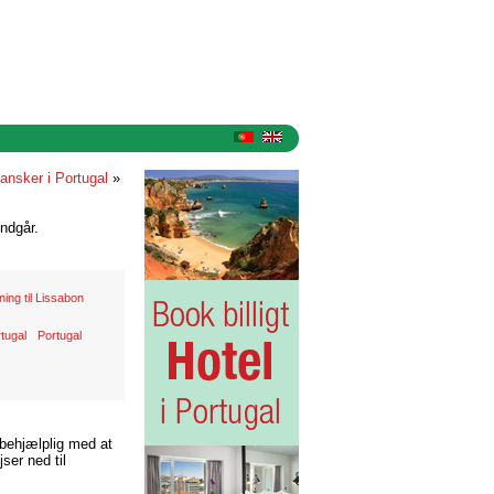
ansker i Portugal
»
ndgår.
tning til Lissabon
tugal
Portugal
 behjælplig med at
ser ned til