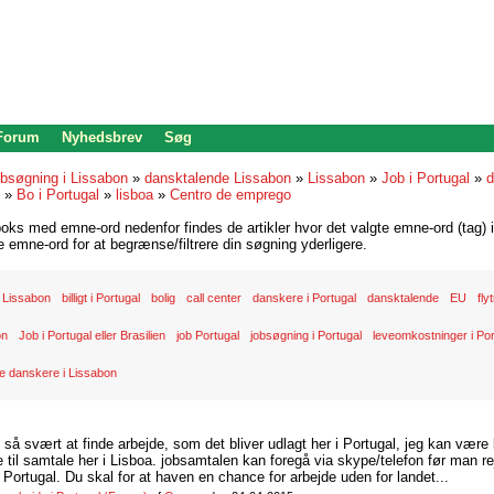
 Forum
Nyhedsbrev
Søg
bsøgning i Lissabon
»
dansktalende Lissabon
»
Lissabon
»
Job i Portugal
»
d
»
Bo i Portugal
»
lisboa
»
Centro de emprego
oks med emne-ord nedenfor findes de artikler hvor det valgte emne-ord (tag) i
re emne-ord for at begrænse/filtrere din søgning yderligere.
 Lissabon
billigt i Portugal
bolig
call center
danskere i Portugal
dansktalende
EU
fly
on
Job i Portugal eller Brasilien
job Portugal
jobsøgning i Portugal
leveomkostninger i Por
e danskere i Lissabon
d så svært at finde arbejde, som det bliver udlagt her i Portugal, jeg kan være
il samtale her i Lisboa. jobsamtalen kan foregå via skype/telefon før man rej
Portugal. Du skal for at haven en chance for arbejde uden for landet...