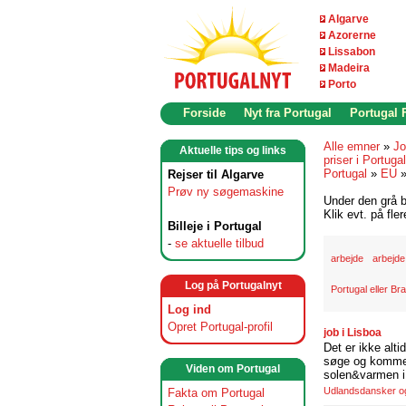
Algarve
Azorerne
Lissabon
Madeira
Porto
Forside
Nyt fra Portugal
Portugal
Alle emner
»
Jo
Aktuelle tips og links
priser i Portugal
Portugal
»
EU
Rejser til Algarve
Prøv ny søgemaskine
Under den grå b
Klik evt. på fle
Billeje i Portugal
-
se aktuelle tilbud
arbejde
arbejde
Log på Portugalnyt
Portugal eller Bra
Log ind
Opret Portugal-profil
job i Lisboa
Det er ikke alti
søge og komme t
Viden om Portugal
solen&varmen i 
Udlandsdansker og 
Fakta om Portugal