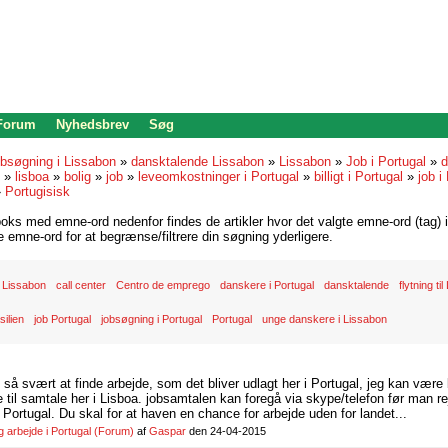
 Forum
Nyhedsbrev
Søg
bsøgning i Lissabon
»
dansktalende Lissabon
»
Lissabon
»
Job i Portugal
»
d
»
lisboa
»
bolig
»
job
»
leveomkostninger i Portugal
»
billigt i Portugal
»
job i
»
Portugisisk
oks med emne-ord nedenfor findes de artikler hvor det valgte emne-ord (tag) i
re emne-ord for at begrænse/filtrere din søgning yderligere.
 Lissabon
call center
Centro de emprego
danskere i Portugal
dansktalende
flytning ti
silien
job Portugal
jobsøgning i Portugal
Portugal
unge danskere i Lissabon
d så svært at finde arbejde, som det bliver udlagt her i Portugal, jeg kan være
il samtale her i Lisboa. jobsamtalen kan foregå via skype/telefon før man rej
Portugal. Du skal for at haven en chance for arbejde uden for landet...
arbejde i Portugal
(Forum)
af
Gaspar
den 24-04-2015