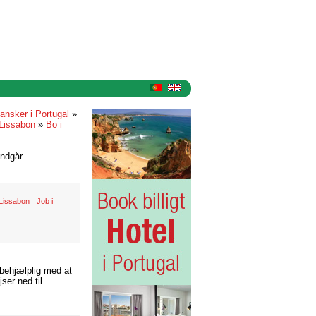
ansker i Portugal
»
 Lissabon
»
Bo i
ndgår.
l Lissabon
Job i
 behjælplig med at
ser ned til