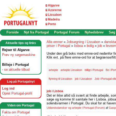
Algarve
Azorerne
Lissabon
Madeira
Porto
Forside
Nyt fra Portugal
Portugal Forum
Nyhedsbrev
Søg
Alle emner
»
Jobsøgning i Lissabon
»
danskta
Aktuelle tips og links
priser i Portugal
»
lisboa
»
bolig
»
job
»
leveom
Rejser til Algarve
Under den grå boks med emne-ord nedenfor find
Prøv ny søgemaskine
Klik evt. på flere emne-ord for at begrænse/filt
Billeje i Portugal
-
se aktuelle tilbud
arbejde
arbejde Lissabon
billigt i Portugal
Bo i Por
flytning til Lissabon
job i Lissabon
Job i Portugal ell
Log på Portugalnyt
Log ind
job i Lisboa
Opret Portugal-profil
Det er ikke altid så svært at finde arbejde, so
søge og komme til samtale her i Lisboa. jobsam
solen&varmen i Portugal. Du skal for at haven 
Viden om Portugal
Udlandsdansker og arbejde i Portugal
(Forum)
af
Gasp
Fakta om Portugal